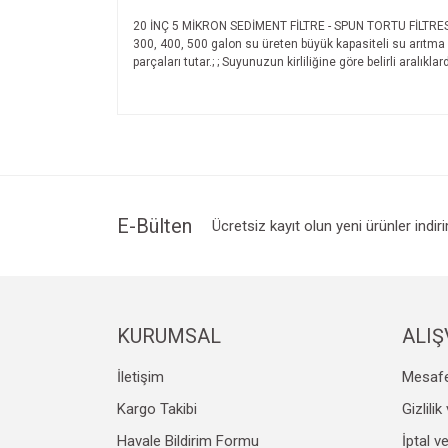
20 İNÇ 5 MİKRON SEDİMENT FİLTRE - SPUN TORTU FİLTRESİ Te
300, 400, 500 galon su üreten büyük kapasiteli su arıtma c
parçaları tutar.; ; Suyunuzun kirliliğine göre belirli aralık
Bu ürünün fiyat bilgisi, resim, ürün açıklamalarında v
Görüş ve önerileriniz için teşekkür ederiz.
Ürün resmi kalitesiz, bozuk veya görüntülenemiyo
Ürün açıklamasında eksik bilgiler bulunuyor.
Ürün bilgilerinde hatalar bulunuyor.
E-Bülten
Ücretsiz kayıt olun yeni ürünler indir
Ürün fiyatı diğer sitelerden daha pahalı.
Bu ürüne benzer farklı alternatifler olmalı.
KURUMSAL
ALIŞ
İletişim
Mesafe
Kargo Takibi
Gizlili
Havale Bildirim Formu
İptal v