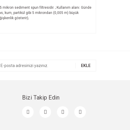
mikron sediment spun filtresidir. ; Kullanım alanı: Günde
pas, kum, partikül gibi 5 mikrondan (0,005 m) büyük
ğişkenlik gösterir);
ıza iletebilirsiniz.
EKLE
Bizi Takip Edin