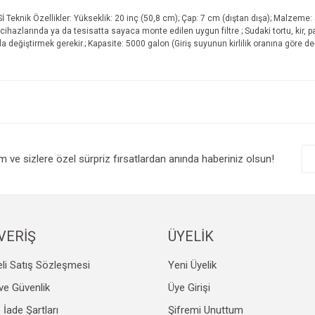
knik Özellikler: Yükseklik: 20 inç (50,8 cm); Çap: 7 cm (dıştan dışa); Malzeme: 5 
ihazlarında ya da tesisatta sayaca monte edilen uygun filtre ; Sudaki tortu, kir, 
larda değiştirmek gerekir.; Kapasite: 5000 galon (Giriş suyunun kirlilik oranına göre de
e diğer konularda yetersiz gördüğünüz noktaları öneri formunu kullanarak tarafım
Bu ürüne ilk yorumu siz yapın!
r.
Yorum Yaz
im ve sizlere özel sürpriz fırsatlardan anında haberiniz olsun!
VERİŞ
ÜYELİK
li Satış Sözleşmesi
Yeni Üyelik
Gönder
k ve Güvenlik
Üye Girişi
e İade Şartları
Şifremi Unuttum