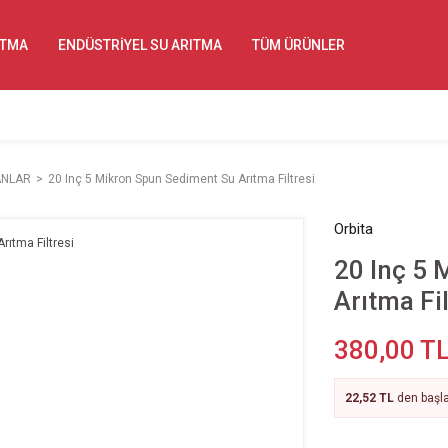
ITMA
ENDÜSTRİYEL SU ARITMA
TÜM ÜRÜNLER
ANLAR
20 Inç 5 Mikron Spun Sediment Su Arıtma Filtresi
Orbita
20 Inç 5
Arıtma Fil
380,00 T
22,52 TL
den başla