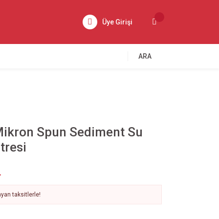
Üye Girişi
ARA
 Mikron Spun Sediment Su
tresi
L
yan taksitlerle!