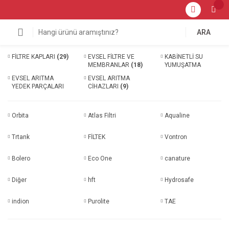
ARA
FİLTRE KAPLARI
(29)
EVSEL FİLTRE VE
KABİNETLİ SU
MEMBRANLAR
(18)
YUMUŞATMA
CİHAZLARI
(14)
EVSEL ARITMA
EVSEL ARITMA
YEDEK PARÇALARI
CİHAZLARI
(9)
(11)
Orbita
Atlas Filtri
Aqualine
Trtank
FİLTEK
Vontron
Bolero
Eco One
canature
Diğer
hft
Hydrosafe
indion
Purolite
TAE