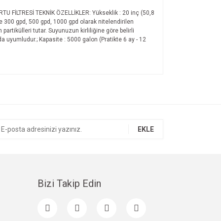
FİLTRESİ TEKNİK ÖZELLİKLER: Yükseklik : 20 inç (50,8
ve 300 gpd, 500 gpd, 1000 gpd olarak nitelendirilen
partikülleri tutar. Suyunuzun kirliliğine göre belirli
da uyumludur.; Kapasite : 5000 galon (Pratikte 6 ay - 12
ıza iletebilirsiniz.
EKLE
Bizi Takip Edin