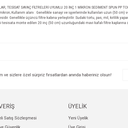
R, TESİSAT SAYAÇ FİLTRELERİ UYUMLU 20 İNÇ 1 MİKRON SEDİMENT SPUN PP TORTU 
 mikron; Kullanım alanı : Genellikle sanayi ve işyerlerinde kullanılan uzun (50 cm) 
r. Genellikle üçüncü filtre kabına yerleştirilir. Sudaki tortu, pas, mil, kirlilik yapan 
rişi tesisata monte edilen 20 inç (50 cm) uzunluğundaki mavi kafalı filtre kaplarına 
e diğer konularda yetersiz gördüğünüz noktaları öneri formunu kullanarak tarafım
Bu ürüne ilk yorumu siz yapın!
r.
Yorum Yaz
im ve sizlere özel sürpriz fırsatlardan anında haberiniz olsun!
VERİŞ
ÜYELİK
li Satış Sözleşmesi
Yeni Üyelik
Gönder
k ve Güvenlik
Üye Girişi