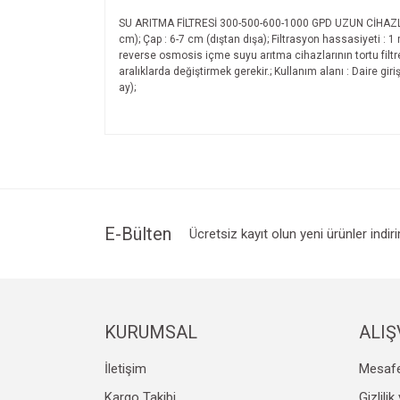
SU ARITMA FİLTRESİ 300-500-600-1000 GPD UZUN CİHAZLA
cm); Çap : 6-7 cm (dıştan dışa); Filtrasyon hassasiyeti : 1
reverse osmosis içme suyu arıtma cihazlarının tortu filtresidi
aralıklarda değiştirmek gerekir.; Kullanım alanı : Daire gi
ay);
Bu ürünün fiyat bilgisi, resim, ürün açıklamalarında v
Görüş ve önerileriniz için teşekkür ederiz.
Ürün resmi kalitesiz, bozuk veya görüntülenemiyo
Ürün açıklamasında eksik bilgiler bulunuyor.
Ürün bilgilerinde hatalar bulunuyor.
E-Bülten
Ücretsiz kayıt olun yeni ürünler indir
Ürün fiyatı diğer sitelerden daha pahalı.
Bu ürüne benzer farklı alternatifler olmalı.
KURUMSAL
ALIŞ
İletişim
Mesafe
Kargo Takibi
Gizlili