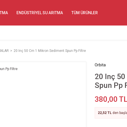
ITMA
ENDÜSTRİYEL SU ARITMA
TÜM ÜRÜNLER
ANLAR
20 Inç 50 Cm 1 Mikron Sediment Spun Pp Filtre
Orbita
20 Inç 5
Spun Pp F
380,00 T
22,52 TL
den başla