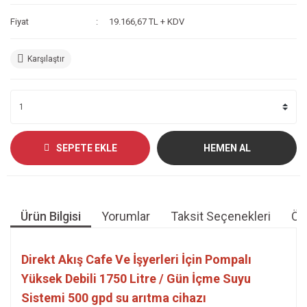
Fiyat
19.166,67 TL + KDV
Karşılaştır
SEPETE EKLE
HEMEN AL
Ürün Bilgisi
Yorumlar
Taksit Seçenekleri
Öne
Direkt Akış Cafe Ve İşyerleri İçin Pompalı
Yüksek Debili 1750 Litre / Gün İçme Suyu
Sistemi 500 gpd su arıtma cihazı