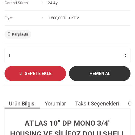
Garanti Süresi
24 Ay
Fiyat
1.500,00 TL + KDV
Karşılaştır
SEPETE EKLE
HEMEN AL
Ürün Bilgisi
Yorumlar
Taksit Seçenekleri
Öne
ATLAS 10" DP MONO 3/4"
HOUSING VE SİLİFOZ DOLU SHELL