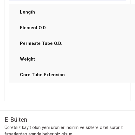
Length
Element O.D.
Permeate Tube O.D.
Weight
Core Tube Extension
Bu ürünün fiyat bilgisi, resim, ürün açıklamalarında ve diğer
konularda yetersiz gördüğünüz noktaları öneri formunu
Bu ürüne ilk yorumu siz yapın!
kullanarak tarafımıza iletebilirsiniz.
Görüş ve önerileriniz için teşekkür ederiz.
E-Bülten
Yorum Yaz
Ücretsiz kayıt olun yeni ürünler indirim ve sizlere özel sürpriz
Ürün resmi kalitesiz, bozuk veya görüntülenemiyor.
fırsatlardan anında haberiniz olsun!